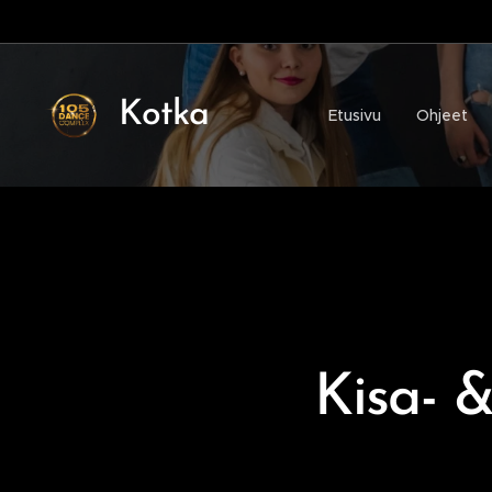
Kotka
Etusivu
Ohjeet
Kisa- 