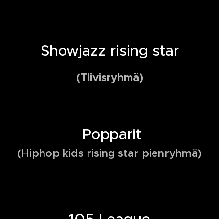
Showjazz rising star
(Tiivisryhmä)
Popparit
(Hiphop kids rising star pienryhmä)
105 League